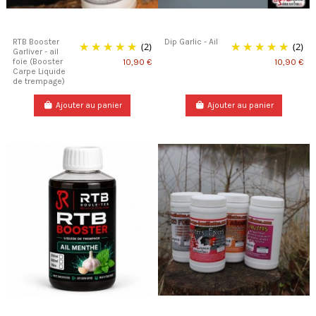
RTB Booster
Dip Garlic - Ail
(2)
(2)
Garliver - ail
foie (Booster
10,90 €
10,90 €
Carpe Liquide
de trempage)
Ajouter au panier
Ajouter au panier