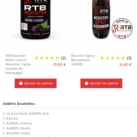
RTB Booster
Booster Spicy
(2)
(3)
Mûre cassis
Bloodworm
(Booster Carpe
500ML
10,90 €
12,90 €
Liquide de
trempage)
Ajouter au panier
Ajouter au panier
Additifs Bouillettes
La boucherie Additifs foie
Epices
Additifs marins
Additifs divers
Booster carpe