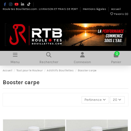
Roule tes Bouillettes.com : LIVRAISON ET FRAIS DE PORT
Mentions légales
Accueil
Favoris (
0
)
0
Menu
Rechercher
Connexion
Panier
Accueil
Tout pour le Rouleur
Additifs Bouillettes
Booster carpe
Booster carpe
Pertinence
20