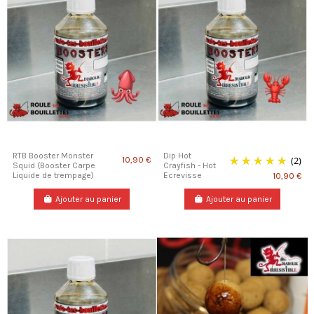
RTB Booster Monster
Dip Hot
(2)
10,90 €
Squid (Booster Carpe
Crayfish - Hot
Liquide de trempage)
Ecrevisse
10,90 €
Ajouter au panier
Ajouter au panier