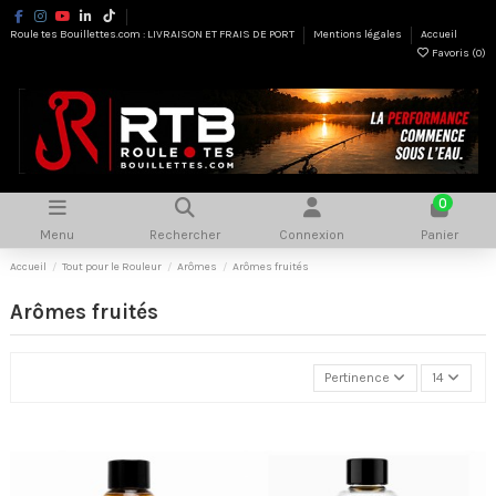
Roule tes Bouillettes.com : LIVRAISON ET FRAIS DE PORT
Mentions légales
Accueil
Favoris (
0
)
0
Menu
Rechercher
Connexion
Panier
Accueil
Tout pour le Rouleur
Arômes
Arômes fruités
Arômes fruités
Pertinence
14