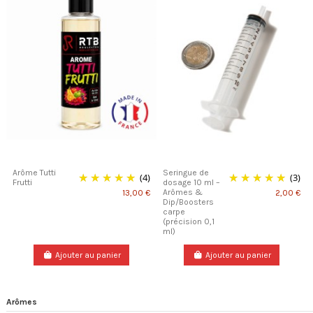
Arôme Tutti
Seringue de
(4)
(3)
Frutti
dosage 10 ml –
Arômes &
13,00 €
2,00 €
Dip/Boosters
carpe
(précision 0,1
ml)
Ajouter au panier
Ajouter au panier
Arômes