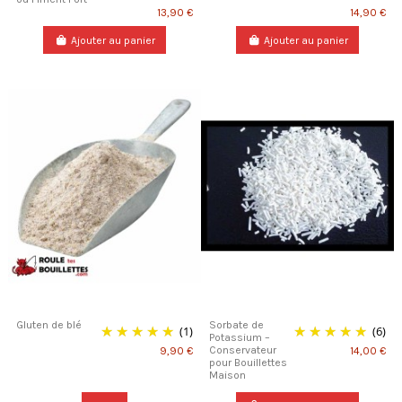
13,90 €
14,90 €
Ajouter au panier
Ajouter au panier
Gluten de blé
Sorbate de
(1)
(6)
Potassium –
Conservateur
9,90 €
14,00 €
pour Bouillettes
Maison