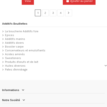
View
Ajouter au panier
1
2
3
4
Additifs Bouillettes
La boucherie Additifs foie
Epices
Additifs marins
Additifs divers
Booster carpe
Conservateurs et emulsifiants
Acides aminés
Sweeteners
Produits d'oeufs et de lait
Huiles diverses
Pates d'enrobage
Informations
Notre Société