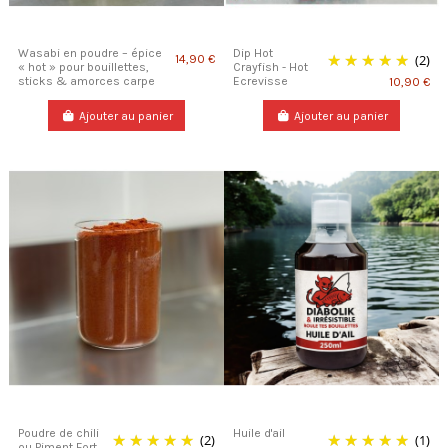
Wasabi en poudre – épice
Dip Hot
(2)
14,90 €
« hot » pour bouillettes,
Crayfish - Hot
sticks & amorces carpe
Ecrevisse
10,90 €
Ajouter au panier
Ajouter au panier
Poudre de chili
Huile d'ail
(2)
(1)
ou Piment Fort