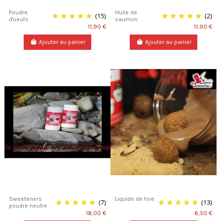
Poudre
Huile de
(15)
(2)
d'oeufs
saumon
11,90 €
11,90 €
Ajouter au panier
Ajouter au panier
Sweeteners
Liquide de foie
(7)
(13)
poudre neutre
18,00 €
6,50 €