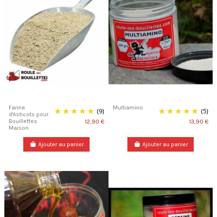
Farine
Multiamino
(9)
(5)
d'Asticots pour
Bouillettes
12,90 €
13,90 €
Maison
Ajouter au panier
Ajouter au panier