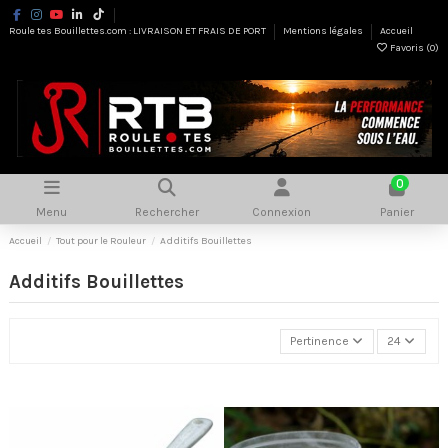
Roule tes Bouillettes.com : LIVRAISON ET FRAIS DE PORT
Mentions légales
Accueil
Favoris (
0
)
0
Menu
Rechercher
Connexion
Panier
Accueil
Tout pour le Rouleur
Additifs Bouillettes
Additifs Bouillettes
Pertinence
24