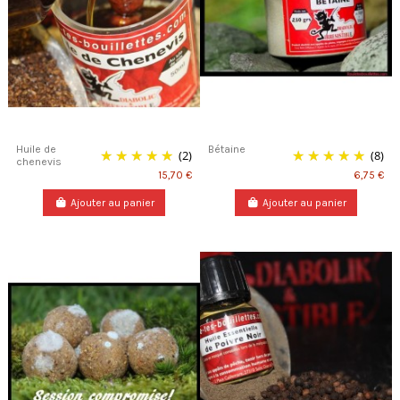
Huile de
Bétaine
(2)
(8)
chenevis
15,70 €
6,75 €
Ajouter au panier
Ajouter au panier