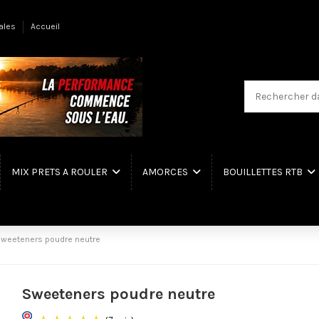
ales
Accueil
MIX PRETS A ROULER
AMORCES
BOUILLETTES RTB
weeteners poudre neutre
Sweeteners poudre neutre