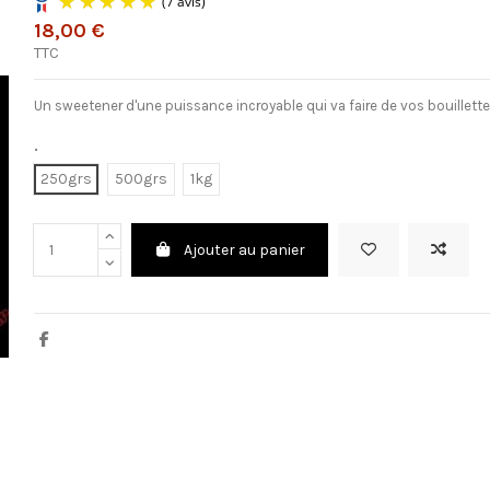
18,00 €
TTC
(7 avis)
Un sweetener d'une puissance incroyable qui va faire de vos bouillettes
.
250grs
500grs
1kg
Ajouter au panier