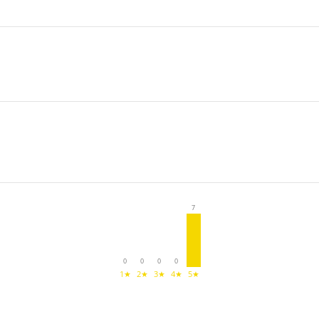
7
0
0
0
0
1★
2★
3★
4★
5★