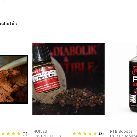
acheté :
HUILES
RTB Booster 
(1)
(3)
ESSENTIELLES
fruits (Boost