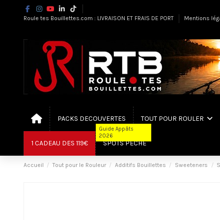
Roule tes Bouillettes.com : LIVRAISON ET FRAIS DE PORT
Mentions lég
PACKS DECOUVERTES
TOUT POUR ROULER
Guide Appâts
2026
1 CADEAU DES 119€
SPOTS PÊCHE
Accueil
Tout pour le Rouleur
Additifs Bouillettes
Sweeteners
S