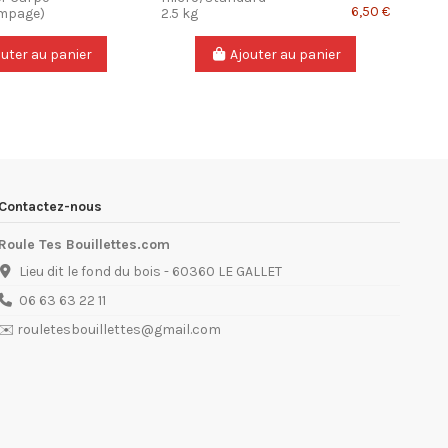
6,50 €
empage)
2.5 kg
outer au panier
Ajouter au panier
Contactez-nous
Roule Tes Bouillettes.com
Lieu dit le fond du bois - 60360 LE GALLET
06 63 63 22 11
✉️ rouletesbouillettes@gmail.com