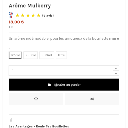
Arôme Mulberry
13,00 €
TTC
Un arôme indémodable pour les amoureux de la bouillette
mure
.
125ml
250ml
500ml
1litre
(8 avis)
Ajouter au panier
Les Avantages - Roule Tes Bouillettes