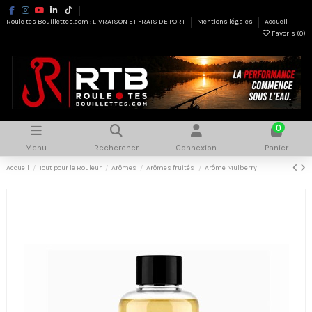
Roule tes Bouillettes.com : LIVRAISON ET FRAIS DE PORT
Mentions légales
Accueil
Favoris (
0
)
0
Menu
Rechercher
Connexion
Panier
Accueil
Tout pour le Rouleur
Arômes
Arômes fruités
Arôme Mulberry