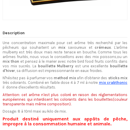
Description
Une concentration maximale pour cet arôme très recherché par les
pêcheurs qui souhaitent un
mix
savoureux et
crémeux
. L'arôme
mulberry est très doux mais reste tenace en bouche. Comme tous les
arômes fruités, nous vous le conseillons avec des mix poissons,ou un
mix
thon
et pensez à le marier avec notre bird food fruits confits dans
vos mix sucrés. La
bouillette Mulberry
est une excellente
bouillette
d'hiver
, sa diffusion est impressionnante en eaux froides.
N'hésitez pas à parfumer vos
method mix
afin d'obtenir des
sticks mix
très odorants. Combiné en faible dose 4 à 7 ml à notre
mix crabthonic
il donne d'excellents résultats.
Attention: cet arôme n'est plus coloré en raison des réglementations
européennes qui interdisent les colorants dans les bouillettes(couleur
transparente mais même composition).
Dosage: 8 à 10ml maxi au kilo de mix.
Produit destiné uniquement aux appâts de pêche,
impropre à la consommation humaine et animale.