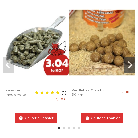
Baby corn
Bouillettes Crabthonic
(1)
12,90 €
moule verte
30mm
7,60 €
Ajouter au panier
Ajouter au panier