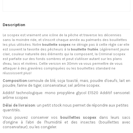
Description
Le scopex est vraiment une icône de la pêche et traverse les décennies
sans la moindre ride, et s'inscrit chaque année au palmarès des bouillettes
les plus utilisées. Notre
bouillette scopex
ne déroge pas à cette règle car elle
est souvent la favorite des pêcheurs à la
bouillette fruitée
. Légèrement jaune
clair, couleur naturelle des éléments qui la composent, la Criminal scopex
est parfaite sur des fonds sombres et peut s'utiliser autant sur les plans
d'eau, lacs et rivières. Cette version en 30mm va vous permettre de vous
attaquer à des gravières compliquées ou les bouillettes standard ne
réussissent plus!
Composition
:semoule de blé, soja toasté, mais, poudre d'oeufs, lait en
poudre, farine de tiger, conservateur, sel ,arôme scopex.
Additif technologique: mono propylène glycol E1520 Additif sensoriel:
arôme scopex
Délai de livraison
: un petit stock nous permet de répondre aux petites
quantités.
Vous pouvez conserver vos
bouillettes scopex
dans leurs sacs
d'origine à l'abri de l'humidité et des insectes (bouillettes avec
conservateur), ou les congeler.