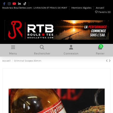
Roule tes Bouillettes.com : LIVRAISON ET FRAIS DE PORT
Mentions légales
Accueil
Favoris (
0
)
0
Menu
Rechercher
Connexion
Panier
Accueil
Criminal Scopex 30mm