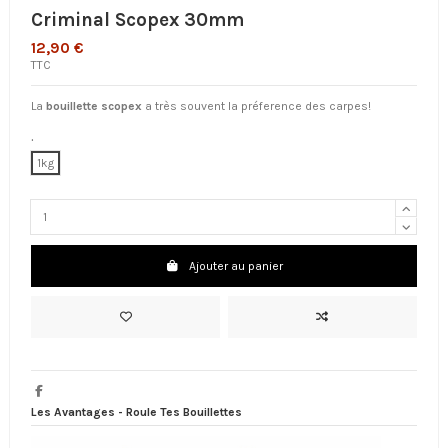
Criminal Scopex 30mm
12,90 €
TTC
La
bouillette scopex
a très souvent la préference des carpes!
.
1kg
Ajouter au panier
Les Avantages - Roule Tes Bouillettes