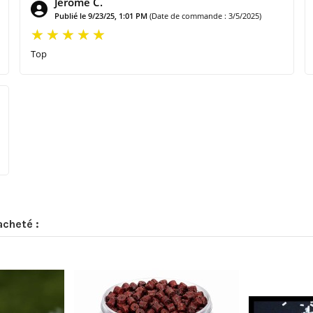
Jerome C.
Publié le 9/23/25, 1:01 PM
(Date de commande : 3/5/2025)
Top
acheté :