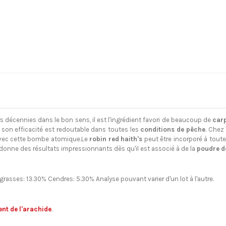
s décennies dans le bon sens, il est l'ingrédient favori de beaucoup de
carp
 son efficacité est redoutable dans toutes les
conditions de pêche
. Chez 
 avec cette bombe atomique.Le
robin red haith's
peut être incorporé à toute
il donne des résultats impressionnants dès qu'il est associé à de la
poudre de
grasses: 13.30% Cendres: 5.30% Analyse pouvant varier d'un lot à l'autre.
ent de l'arachide
.