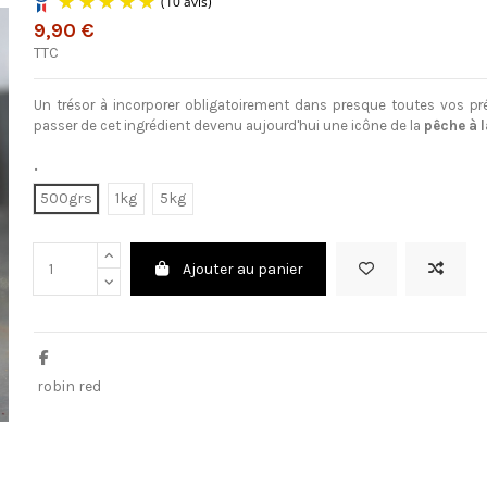
9,90 €
TTC
(10 avis)
Un trésor à incorporer obligatoirement dans presque toutes vos pr
passer de cet ingrédient devenu aujourd'hui une icône de la
pêche à 
.
500grs
1kg
5kg
Ajouter au panier
robin red