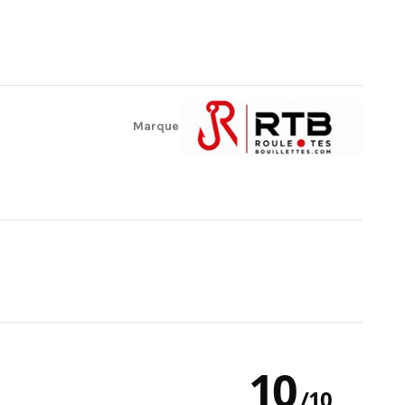
Marque
10
/
10