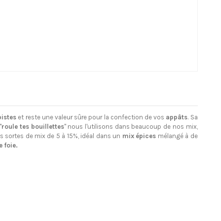
istes
et reste une valeur sûre pour la confection de vos
appâts
. Sa
"
roule tes bouillettes
" nous l'utilisons dans beaucoup de nos mix,
s sortes de mix de 5 à 15%, idéal dans un
mix épices
mélangé à de
 foie.