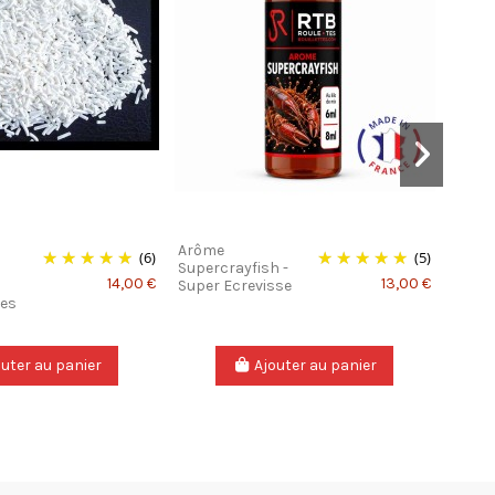
Arôme
Mix E
(6)
(5)
Supercrayfish -
14,00 €
13,00 €
Super Ecrevisse
tes
outer au panier
Ajouter au panier