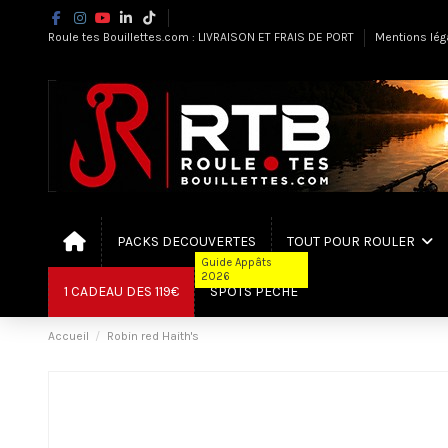
Roule tes Bouillettes.com : LIVRAISON ET FRAIS DE PORT
Mentions lég
PACKS DECOUVERTES
TOUT POUR ROULER
Guide Appâts
2026
1 CADEAU DES 119€
SPOTS PÊCHE
Accueil
Robin red Haith's