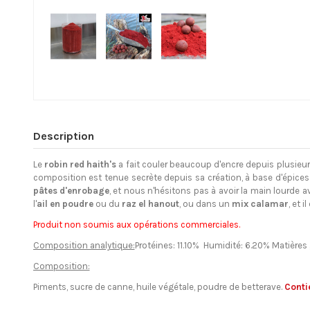
Description
Le
robin red haith's
a fait couler beaucoup d'encre depuis plusieur
composition est tenue secrète depuis sa création, à base d'épices
pâtes d'enrobage
, et nous n'hésitons pas à avoir la main lourde
l'
ail en poudre
ou du
raz el hanout
, ou dans un
mix calamar
, et 
Produit non soumis aux opérations commerciales.
Composition analytique:
Protéines: 11.10% Humidité: 6.20% Matières 
Composition:
Piments, sucre de canne, huile végétale, poudre de betterave.
Conti