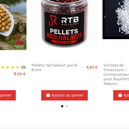
Pellets red halibut percé
Sorbate de
(9)
4,60 €
8mm
Potassium –
8,00 €
Conservateur
pour Bouillet
Maison
 panier
Ajouter au panier
Aj