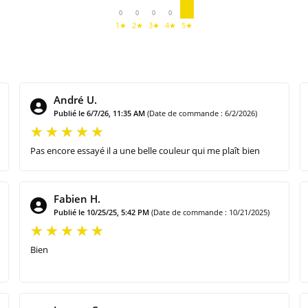
0
0
0
0
1★
2★
3★
4★
5★
André U.
Publié le 6/7/26, 11:35 AM
(Date de commande : 6/2/2026)
Pas encore essayé il a une belle couleur qui me plaît bien
Fabien H.
Publié le 10/25/25, 5:42 PM
(Date de commande : 10/21/2025)
Bien