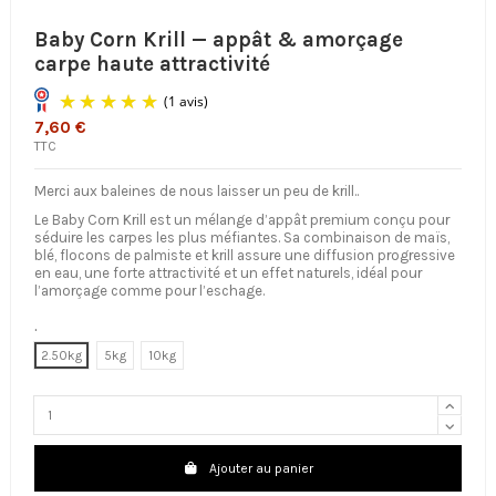
Baby Corn Krill — appât & amorçage
carpe haute attractivité
7,60 €
TTC
Merci aux baleines de nous laisser un peu de krill..
Le Baby Corn Krill est un mélange d’appât premium conçu pour
séduire les carpes les plus méfiantes. Sa combinaison de maïs,
blé, flocons de palmiste et krill assure une diffusion progressive
en eau, une forte attractivité et un effet naturels, idéal pour
l’amorçage comme pour l’eschage.
(1 avis)
.
2.50kg
5kg
10kg
Ajouter au panier