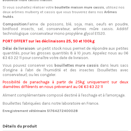
Si vous souhaitez réaliser votre
bouillette maison mure cassis
, utilisez nos
deux arômes mulberry et cassis que vous trouverez dans nos
Arômes
fruités
.
Composition
:Farine de poissons, blé, soja, mais, oeufs en poudre,
birdfood insects, sel, conservateur, arômes mûre cassis.
Additif
technologique: conservateur mono propylène glycol E1520.
PORT OFFERT sur les déclinaisons 25, 50 et 100kg
Délai de livraison
: un petit stock nous permet de répondre aux petites
quantités, pour les grosses quantités 8 à 10 jours. Appelez nous au 06
63 63 22 11 pour connaître votre date de livraison.
Vous pouvez conserver vos
bouillettes mure cassis
dans leurs sacs
d'origine à l'abri de l'humidité et des insectes (bouillettes avec
conservateur), ou les congeler.
Possibilité de panachage à partir de 25kg uniquement sur deux
diamètres différents en nous prévenant au 06 63 63 22 11
Aliment complémentaire composé destiné à l'eschage et à l'amorçage.
Bouillettes fabriquées dans notre laboratoire en France.
Enregistrement vétérinaire 51764272400028
Détails du produit