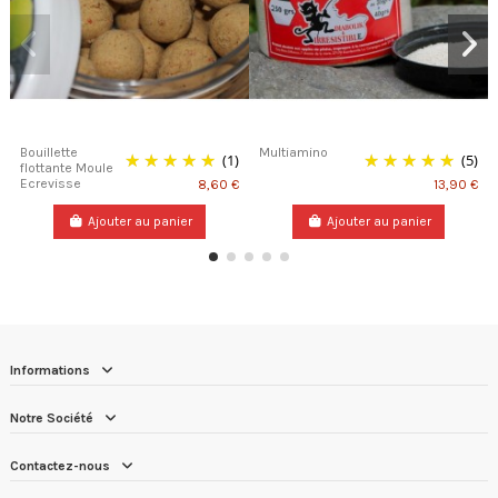
Bouillette
Multiamino
(1)
(5)
flottante Moule
Ecrevisse
8,60 €
13,90 €
Ajouter au panier
Ajouter au panier
Informations
Notre Société
Contactez-nous