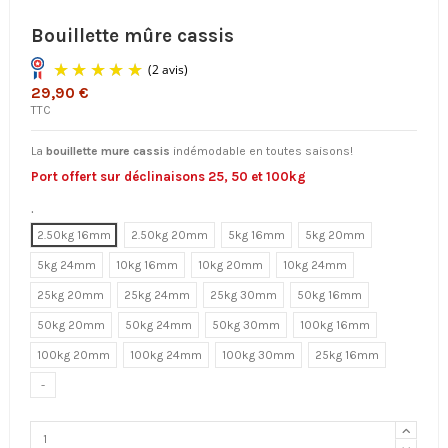
Bouillette mûre cassis
29,90 €
TTC
La
bouillette mure cassis
indémodable en toutes saisons!
Port offert sur déclinaisons 25, 50 et 100kg
.
2.50kg 16mm
2.50kg 20mm
5kg 16mm
5kg 20mm
(2 avis)
5kg 24mm
10kg 16mm
10kg 20mm
10kg 24mm
25kg 20mm
25kg 24mm
25kg 30mm
50kg 16mm
50kg 20mm
50kg 24mm
50kg 30mm
100kg 16mm
100kg 20mm
100kg 24mm
100kg 30mm
25kg 16mm
-