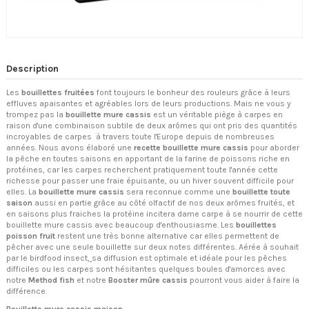
Description
Les
bouillettes fruitées
font toujours le bonheur des rouleurs grâce à leurs
effluves apaisantes et agréables lors de leurs productions. Mais ne vous y
trompez pas la
bouillette mure cassis
est un véritable piège à carpes en
raison d'une combinaison subtile de deux arômes qui ont pris des quantités
incroyables de carpes à travers toute l'Europe depuis de nombreuses
années. Nous avons élaboré une
recette bouillette mure cassis
pour aborder
la pêche en toutes saisons en apportant de la farine de poissons riche en
protéines, car les carpes recherchent pratiquement toute l'année cette
richesse pour passer une fraie épuisante, ou un hiver souvent difficile pour
elles. La
bouillette mure cassis
sera reconnue comme une
bouillette toute
saison
aussi en partie grâce au côté olfactif de nos deux arômes fruités, et
en saisons plus fraiches la protéine incitera dame carpe à se nourrir de cette
bouillette mure cassis avec beaucoup d'enthousiasme. Les
bouillettes
poisson fruit
restent une très bonne alternative car elles permettent de
pêcher avec une seule bouillette sur deux notes différentes. Aérée à souhait
par le birdfood insect,
sa diffusion est optimale et idéale pour les pêches
difficiles ou les carpes sont hésitantes quelques boules d'amorces avec
notre
Method fish
et notre
Booster mûre cassis
pourront vous aider à faire la
différence.
Bouillette mure cassis maison
.