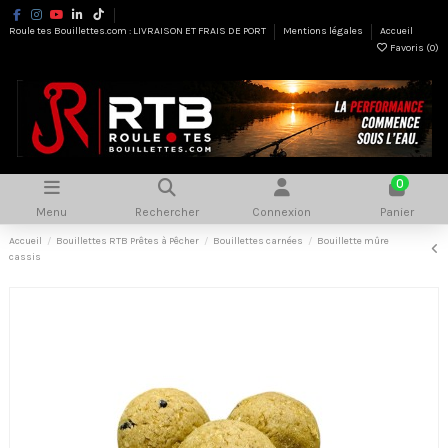
Roule tes Bouillettes.com : LIVRAISON ET FRAIS DE PORT
Mentions légales
Accueil
Favoris (
0
)
0
Menu
Rechercher
Connexion
Panier
Accueil
Bouillettes RTB Prêtes à Pêcher
Bouillettes carnées
Bouillette mûre
cassis