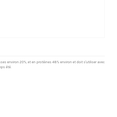
sses environ 20%, et en protéines 48% environ et doit s'utiliser avec
mps été.