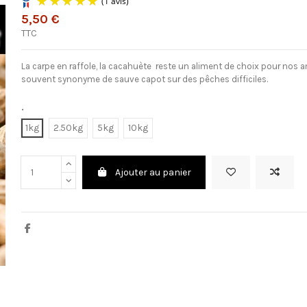
5,50 €
TTC
(1 avis)
La carpe en raffole, la cacahuète reste un aliment de choix pour nos am
souvent synonyme de sauve capot sur des pêches difficiles.
.
1kg
2.50kg
5kg
10kg
Ajouter au panier