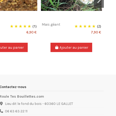
Mais géant
Cumin
(1)
(2)
6,90 €
7,90 €
outer au panier
Ajouter au panier
Contactez-nous
Roule Tes Bouillettes.com
Lieu dit le fond du bois - 60360 LE GALLET
06 63 63 22 11