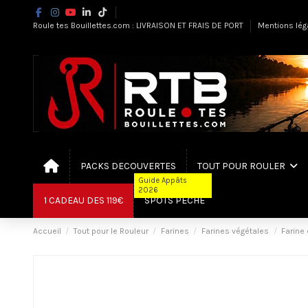
Roule tes Bouillettes.com : LIVRAISON ET FRAIS DE PORT
Mentions lég
PACKS DECOUVERTES
TOUT POUR ROULER
Guide Appâts
2026
1 CADEAU DES 119€
SPOTS PÊCHE
Accueil
Tout pour le Rouleur
Farines
Farines végétales
Farine 