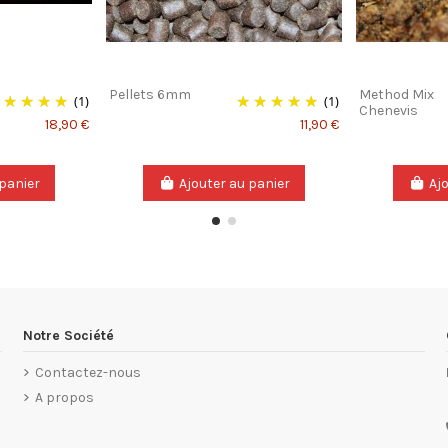
Pellets 6mm
Method Mix
(1)
(1)
Chenevis
18,90 €
11,90 €
 panier
Ajouter au panier
Aj
Notre Société
Contactez-nous
A propos