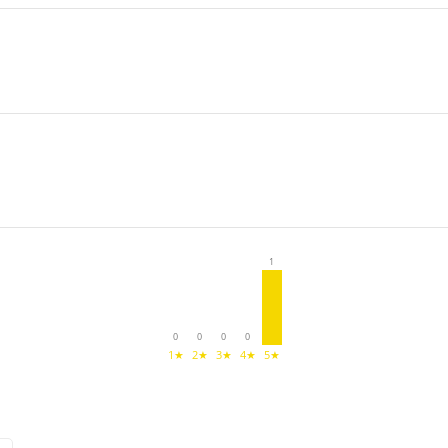
1
0
0
0
0
1★
2★
3★
4★
5★