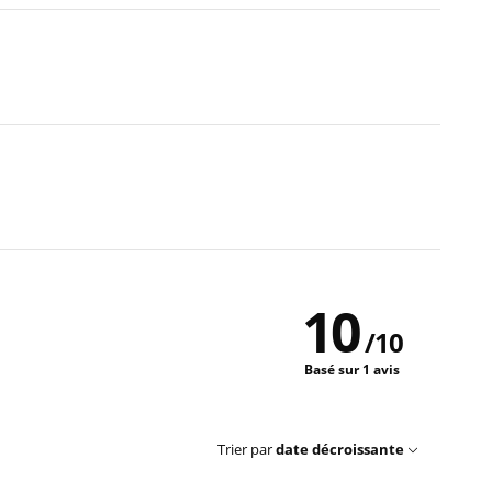
10
/
10
Basé sur 1 avis
Trier par
date décroissante