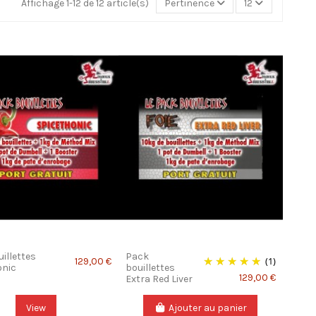
Affichage 1-12 de 12 article(s)
Pertinence
12
illettes
Pack
(1)
129,00 €
onic
bouillettes
129,00 €
Extra Red Liver
View
Ajouter au panier