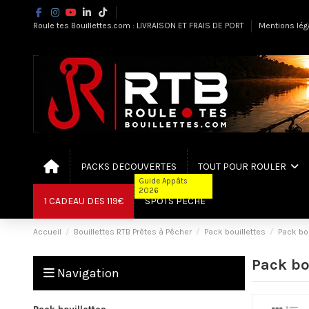
Roule tes Bouillettes.com : LIVRAISON ET FRAIS DE PORT
Mentions lég
PACKS DECOUVERTES
TOUT POUR ROULER
Guide Appâts
2026
1 CADEAU DES 119€
SPOTS PÊCHE
Accueil
Bouillettes RTB Prêtes à Pêcher
Pack bouillettes
Pack bou
Pack bo
Navigation