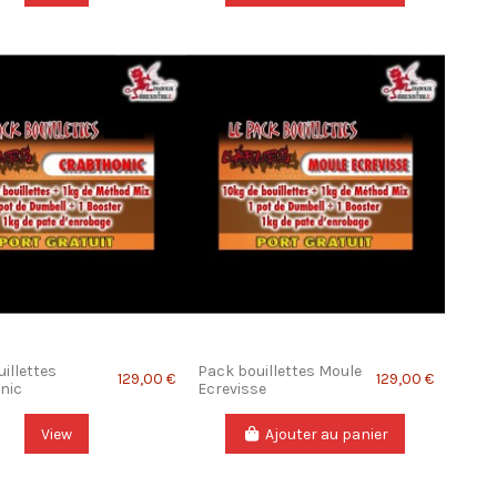
illettes
Pack bouillettes Moule
129,00 €
129,00 €
nic
Ecrevisse
View
Ajouter au panier