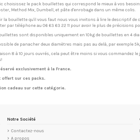
ic choisissez le pack bouillettes qui correspond le mieux à vos besoin
oster, Method Mix, Dumbell, et pâte d'enrobage dans un même colis.
ir la bouillette qu'il vous faut nous vous invitons à lire le descriptif de
er par téléphone au 06 63 63 22 11 pour avoir le plus de précisions po
uillettes sont disponibles uniquement en 10kg de bouillettes en 4 dia
possible de panacher deux diamètres mais pas au delà, par exemple 5
raison 8 à 10 jours ouvrés, cela peut être moins si vous commandez le 
s!
éservé exclusivement à la France.
t offert sur ces packs.
ion cadeau sur cette catégorie.
Notre Société
Contactez-nous
A propos