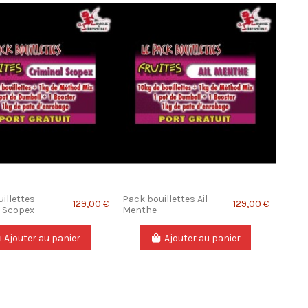
illettes
Pack bouillettes Ail
129,00 €
129,00 €
l Scopex
Menthe
Ajouter au panier
Ajouter au panier