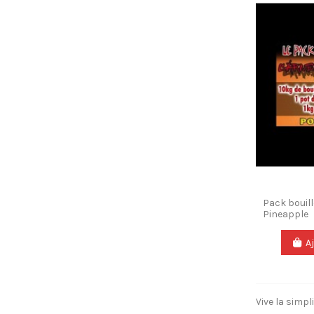
Pack bouill
Pineapple
A
Vive la simpli