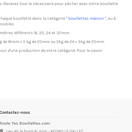
s. Recevez tout le nécessaire pour pêcher avec votre bouillette
 chaque bouillette dans la catégorie "
bouillettes maison
", ou à
ssibles.
mètres différents 16, 20, 24 et 30mm.
kg de 16mm + 5 kg de 20mm ou 5kg de 24 + 5kg de 20mm.
jour d'une production de votre catégorie. Pour le savoir
Contactez-nous
Roule Tes Bouillettes.com
Lieu dit le fond du bois - 60360 LE GALLET