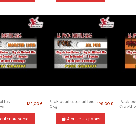
ettes
Pack bouillettes ail foie
Pack bou
129,00 €
129,00 €
ver
10kg
Crabtho
jouter au panier
Ajouter au panier