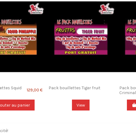
ettes Squid
Pack bouillettes Tiger fruit
Pack bou
129,00 €
Crimina
jouter au panier
View
cité!