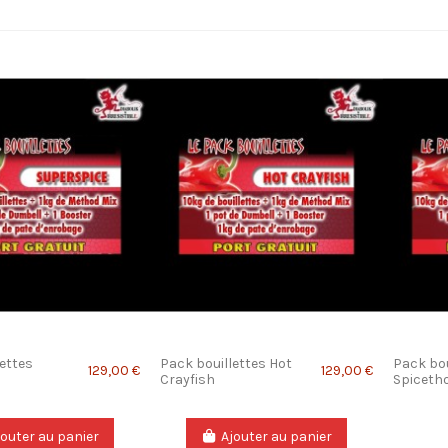
ettes
Pack bouillettes Hot
Pack bou
129,00 €
129,00 €
Crayfish
Spiceth
jouter au panier
Ajouter au panier