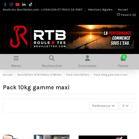
Roule tes Bouillettes.com : LIVRAISON ET FRAIS DE PORT
Mentions légales
Accueil
Favoris (
0
)
0
Menu
Rechercher
Connexion
Panier
Accueil
Bouillettes RTB Prêtes à Pêcher
Pack bouillettes
Pack 10kg gamme maxi
Pack 10kg gamme maxi
Pertinence
3