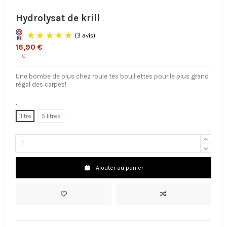
Hydrolysat de krill
16,90 €
TTC
Une bombe de plus chez roule tes bouillettes pour le plus grand
régal des carpes!
.
1litre
5 litres
(3 avis)
Ajouter au panier