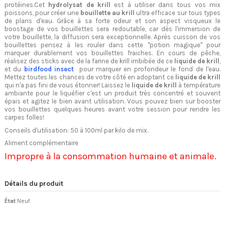
protéines.Cet
hydrolysat de krill
est à utiliser dans tous vos mix
poissons, pour créer une
bouillette au krill
ultra efficace sur tous types
de plans d'eau. Grâce à sa forte odeur et son aspect visqueux le
boostage de vos bouillettes sera redoutable, car dès l'immersion de
votre bouillette, la diffusion sera exceptionnelle. Après cuisson de vos
bouillettes pensez à les rouler dans cette "potion magique" pour
marquer durablement vos bouillettes fraiches. En cours de pêche,
réalisez des sticks avec de la farine de krill imbibée de ce
liquide de krill
,
et du
birdfood insect
pour marquer en profondeur le fond de l'eau.
Mettez toutes les chances de votre côté en adoptant ce
liquide de krill
qui n'a pas fini de vous étonner! Laissez le
liquide de krill
à température
ambiante pour le liquéfier c'est un produit très concentré et souvent
épais et agitez le bien avant utilisation. Vous pouvez bien sur booster
vos bouillettes quelques heures avant votre session pour rendre les
carpes folles!
Conseils d'utilisation: 50 à 100ml par kilo de mix.
Aliment complémentaire
Impropre à la consommation humaine et animale.
Détails du produit
État
Neuf