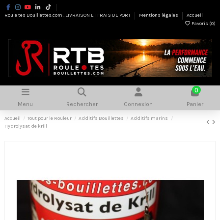
Roule tes Bouillettes.com : LIVRAISON ET FRAIS DE PORT
Mentions légales
Accueil
Favoris (
0
)
0
Menu
Rechercher
Connexion
Panier
Accueil
Tout pour le Rouleur
Additifs Bouillettes
Additifs marins
Hydrolysat de krill