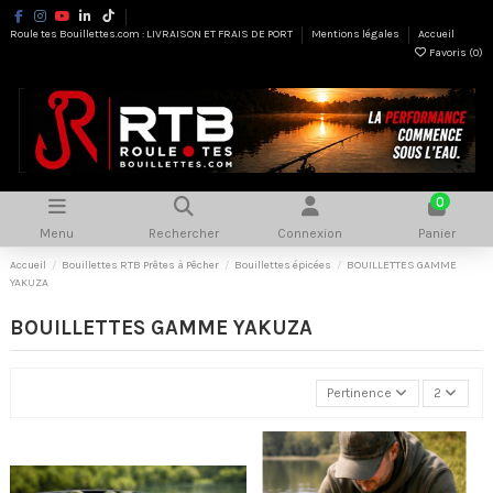
Roule tes Bouillettes.com : LIVRAISON ET FRAIS DE PORT
Mentions légales
Accueil
Favoris (
0
)
0
Menu
Rechercher
Connexion
Panier
Accueil
Bouillettes RTB Prêtes à Pêcher
Bouillettes épicées
BOUILLETTES GAMME
YAKUZA
BOUILLETTES GAMME YAKUZA
Pertinence
2