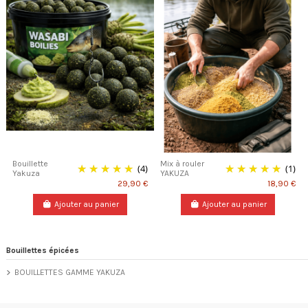
Bouillette
Mix à rouler
(4)
(1)
Yakuza
YAKUZA
29,90 €
18,90 €
Ajouter au panier
Ajouter au panier
Bouillettes épicées
BOUILLETTES GAMME YAKUZA