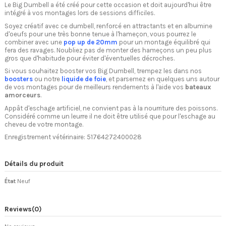
Le Big Dumbell a été créé pour cette occasion et doit aujourd'hui être
intégré à vos montages lors de sessions difficiles.
Soyez créatif avec ce dumbell, renforcé en attractants et en albumine
d'oeufs pour une très bonne tenue à l'hameçon, vous pourrez le
combiner avec une
pop up de 20mm
pour un montage équilibré qui
fera des ravages. Noubliez pas de monter des hameçons un peu plus
gros que d'habitude pour éviter d'éventuelles décroches.
Si vous souhaitez booster vos Big Dumbell, trempez les dans nos
boosters
ou notre
liquide de foie
, et parsemez en quelques uns autour
de vos montages pour de meilleurs rendements à l'aide vos
bateaux
amorceurs
.
Appât d'eschage artificiel, ne convient pas à la nourriture des poissons.
Considéré comme un leurre il ne doit être utilisé que pour l'eschage au
cheveu de votre montage.
Enregistrement vétérinaire: 51764272400028
Détails du produit
État
Neuf
Reviews
(0)