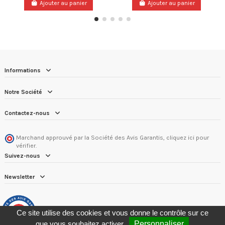
Ajouter au panier
Ajouter au panier
Informations
Notre Société
Contactez-nous
Marchand approuvé par la Société des Avis Garantis,
cliquez ici pour
vérifier
.
Suivez-nous
Newsletter
9.8
Ce site utilise des cookies et vous donne le contrôle sur ce
/10
287 avis
que vous souhaitez activer
Personnaliser