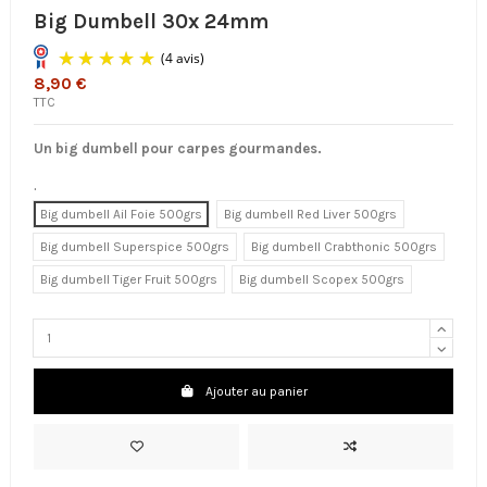
Big Dumbell 30x 24mm
8,90 €
TTC
Un big dumbell pour carpes gourmandes.
.
Big dumbell Ail Foie 500grs
Big dumbell Red Liver 500grs
(4 avis)
Big dumbell Superspice 500grs
Big dumbell Crabthonic 500grs
Big dumbell Tiger Fruit 500grs
Big dumbell Scopex 500grs
Ajouter au panier