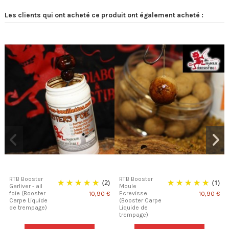
Les clients qui ont acheté ce produit ont également acheté :
RTB Booster
RTB Booster
(2)
(1)
Garliver - ail
Moule
foie (Booster
Ecrevisse
10,90 €
10,90 €
Carpe Liquide
(Booster Carpe
de trempage)
Liquide de
trempage)