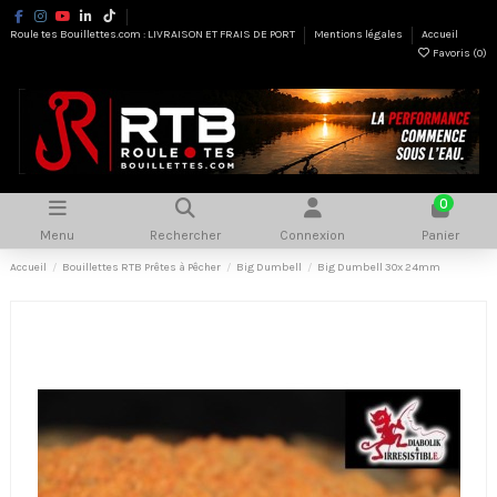
Roule tes Bouillettes.com : LIVRAISON ET FRAIS DE PORT
Mentions légales
Accueil
Favoris (
0
)
0
Menu
Rechercher
Connexion
Panier
Accueil
Bouillettes RTB Prêtes à Pêcher
Big Dumbell
Big Dumbell 30x 24mm