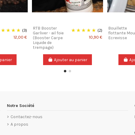
RTB Booster
Bouillette
(3)
(2)
Garliver - ail foie
flottante Mou
12,00 €
10,90 €
(Booster Carpe
Ecrevisse
Liquide de
trempage)
 panier
Ajouter au panier
Aj
Notre Société
Contactez-nous
A propos