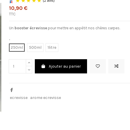
10,90 €
TTC
(2 avis)
Un
booster écrevisse
pour mettre en appétit nos chères carpes.
.
250ml
500ml
1litre
Ajouter au panier
ecrevisse
arome ecrevisse