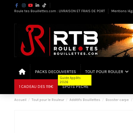
Roule tes Bouillettes.com : LIVRAISON ET FRAIS DE PORT
Mentions lég
PACKS DECOUVERTES
TOUT POUR ROULER
Guide Appâts
2026
1 CADEAU DES 119€
SPOTS PÊCHE
Accueil
Tout pour le Rouleur
Additifs Bouillettes
Booster carpe