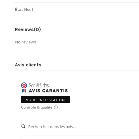
État
Neuf
Reviews
(0)
No reviews
Avis clients
VOIR L'ATTESTATION
Contrôle & qualité