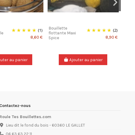
Bouillette
RTB B
(1)
(2)
le
flottante Maxi
(Boos
8,60 €
8,90 €
Spice
trem
outer au panier
Ajouter au panier
Contactez-nous
Roule Tes Bouillettes.com
Lieu dit le fond du bois - 60360 LE GALLET
06 63 63 22 11