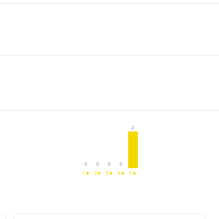
2
0
0
0
0
1★
2★
3★
4★
5★